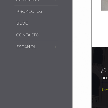
PROYECTOS
BLOG
CONTACTO
ESPAÑOL
¿Qu
no
Env