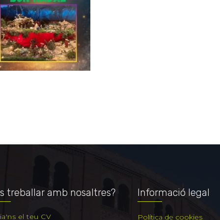
s treballar amb nosaltres?
Informació legal
ia'ns el teu CV
Política de cookies