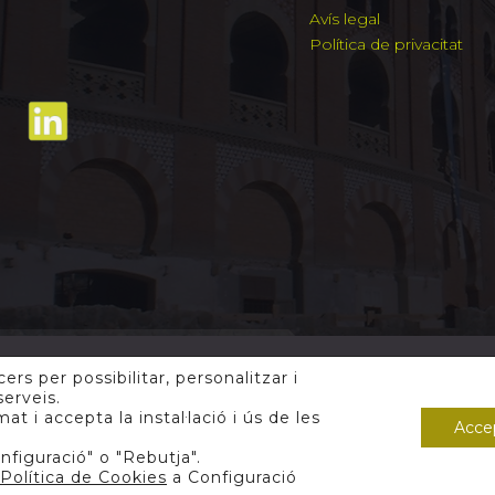
Avís legal
Política de privacitat
ers per possibilitar, personalitzar i
serveis.
018 Contracta.
 i accepta la instal·lació i ús de les
Acce
nfiguració" o "Rebutja".
Política de Cookies
a Configuració