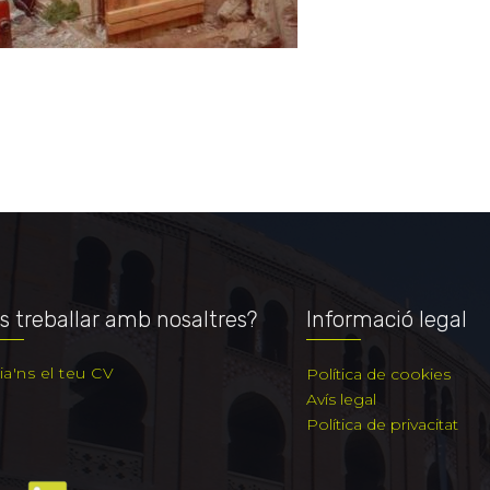
s treballar amb nosaltres?
Informació legal
ia'ns el teu CV
Política de cookies
Avís legal
Política de privacitat