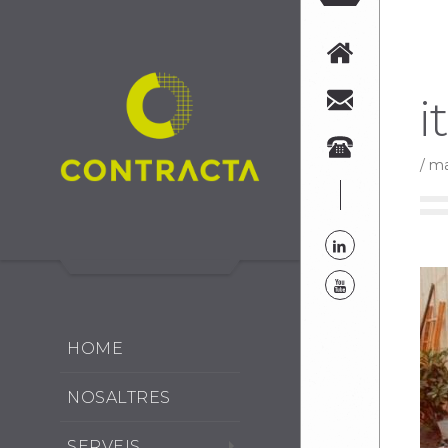
i
/
ma
HOME
NOSALTRES
SERVEIS