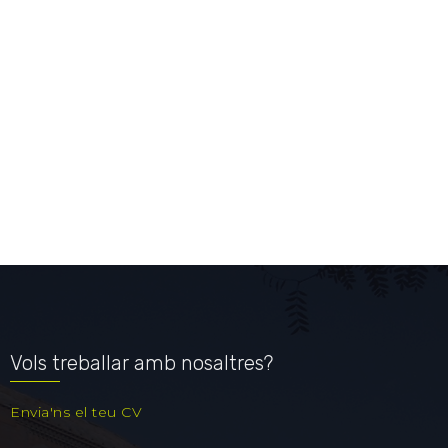
Vols treballar amb nosaltres?
Envia'ns el teu CV