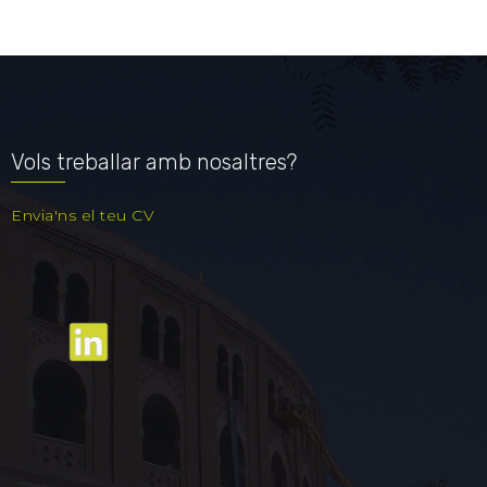
Vols treballar amb nosaltres?
Envia'ns el teu CV