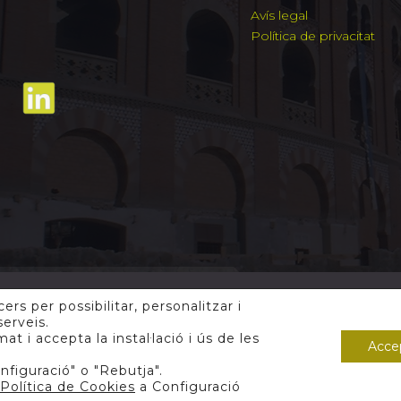
Avís legal
Política de privacitat
ers per possibilitar, personalitzar i
serveis.
018 Contracta.
 i accepta la instal·lació i ús de les
Acce
nfiguració" o "Rebutja".
Política de Cookies
a Configuració