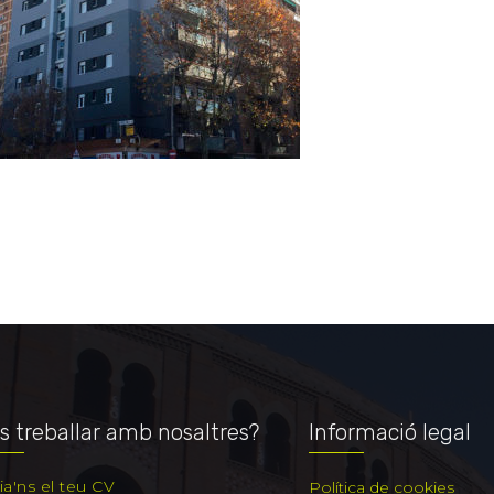
s treballar amb nosaltres?
Informació legal
ia'ns el teu CV
Política de cookies