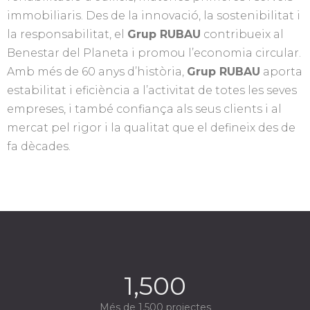
immobiliaris. Des de la innovació, la sostenibilitat i
la responsabilitat, el
Grup RUBAU
contribueix al
Benestar del Planeta i promou l’economia circular.
Amb més de 60 anys d’història,
Grup RUBAU
aporta
estabilitat i eficiència a l’activitat de totes les seves
empreses, i també confiança als seus clients i al
mercat pel rigor i la qualitat que el defineix des de
fa dècades.
1,500
Més de 1.500 projectes