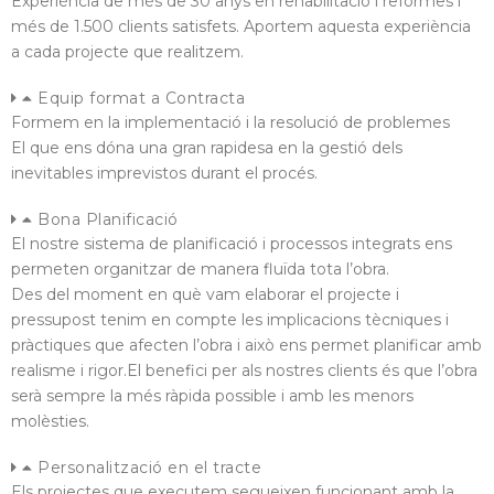
Experiència de més de 30 anys en rehabilitació i reformes i
més de 1.500 clients satisfets. Aportem aquesta experiència
a cada projecte que realitzem.
Equip format a Contracta
Formem en la implementació i la resolució de problemes
El que ens dóna una gran rapidesa en la gestió dels
inevitables imprevistos durant el procés.
Bona Planificació
El nostre sistema de planificació i processos integrats ens
permeten organitzar de manera fluïda tota l’obra.
Des del moment en què vam elaborar el projecte i
pressupost tenim en compte les implicacions tècniques i
pràctiques que afecten l’obra i això ens permet planificar amb
realisme i rigor.El benefici per als nostres clients és que l’obra
serà sempre la més ràpida possible i amb les menors
molèsties.
Personalització en el tracte
Els projectes que executem segueixen funcionant amb la