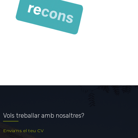
Vols treballar amb nosaltres?
Envia'ns el teu CV