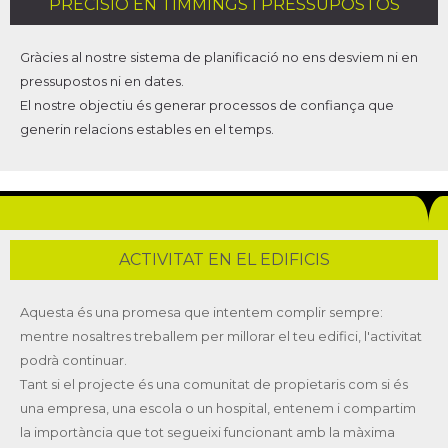
PRECISIÓ EN TIMMINGS I PRESSUPOSTOS
Gràcies al nostre sistema de planificació no ens desviem ni en
pressupostos ni en dates.
El nostre objectiu és generar processos de confiança que
generin relacions estables en el temps.
ACTIVITAT EN EL EDIFICIS
Aquesta és una promesa que intentem complir sempre:
mentre nosaltres treballem per millorar el teu edifici, l'activitat
podrà continuar.
Tant si el projecte és una comunitat de propietaris com si és
una empresa, una escola o un hospital, entenem i compartim
la importància que tot segueixi funcionant amb la màxima