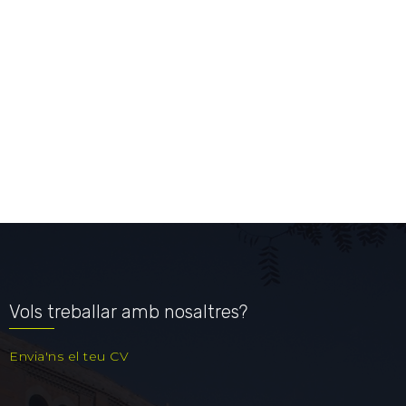
Vols treballar amb nosaltres?
Envia'ns el teu CV