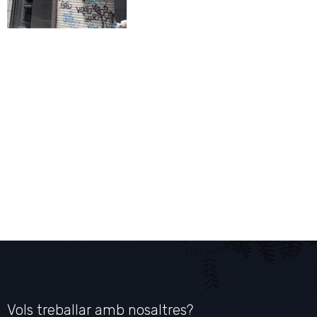
Vols treballar amb nosaltres?