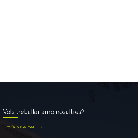
Vols treballar amb nosaltres?
Envia'ns el teu CV