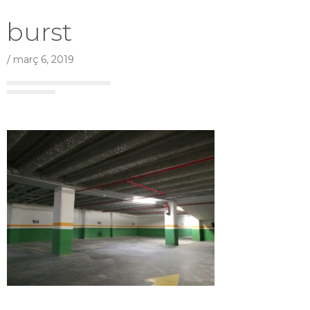
burst
/
març 6, 2019