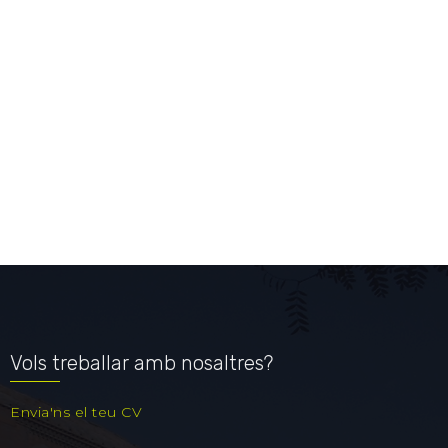
Vols treballar amb nosaltres?
Envia'ns el teu CV