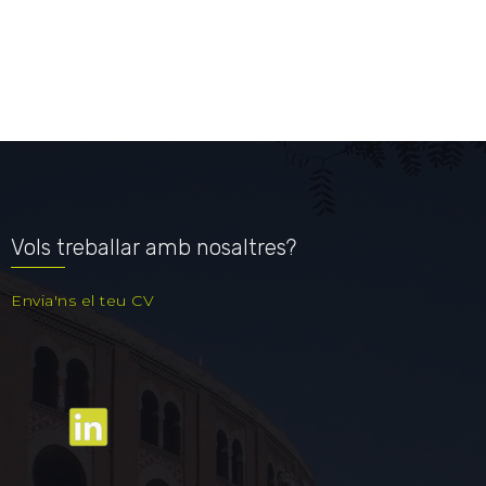
Vols treballar amb nosaltres?
Envia'ns el teu CV