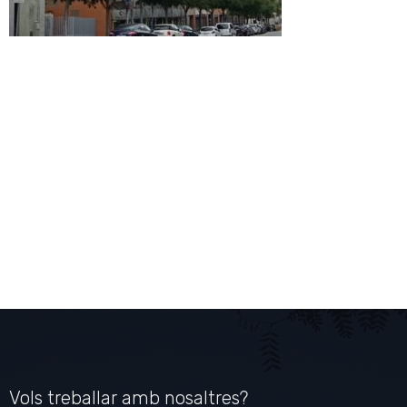
Vols treballar amb nosaltres?