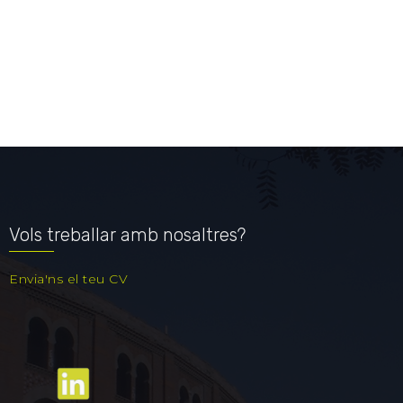
Vols treballar amb nosaltres?
Envia'ns el teu CV