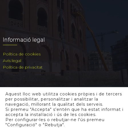
Informació legal
Política de cookies
Avís legal
Política de privacitat
Aquest lloc web utilitza cookies pròpies i de tercers
per possibilitar, personalitzar i analitzar la
navegació, millorant la qualitat dels serveis.
Si premeu "Accepta" s'entén que ha estat informat i
accepta la instal·lació i ús de les cookies.
Per configurar-les o rebutjar-ne l'ús premeu
"Configuració" o "Rebutja".