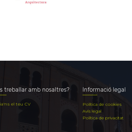
s treballar amb nosaltres?
Informació legal
ia'ns el teu CV
Política de cookies
Avís legal
Política de privacitat