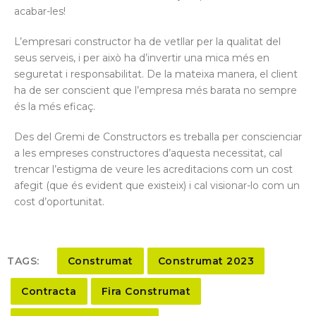
acabar-les!
L’empresari constructor ha de vetllar per la qualitat del
seus serveis, i per això ha d’invertir una mica més en
seguretat i responsabilitat. De la mateixa manera, el client
ha de ser conscient que l’empresa més barata no sempre
és la més eficaç.
Des del Gremi de Constructors es treballa per conscienciar
a les empreses constructores d’aquesta necessitat, cal
trencar l’estigma de veure les acreditacions com un cost
afegit (que és evident que existeix) i cal visionar-lo com un
cost d’oportunitat.
TAGS:
Construmat
Construmat 2023
Contracta
Fira Construmat