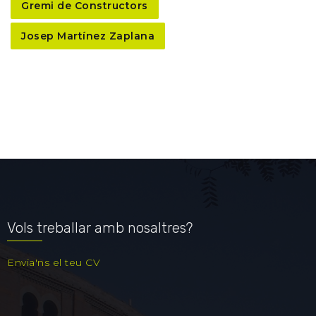
Gremi de Constructors
Josep Martínez Zaplana
Vols treballar amb nosaltres?
Envia'ns el teu CV