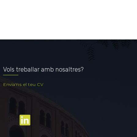
Vols treballar amb nosaltres?
Envia'ns el teu CV